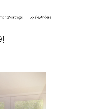
richt/Vorträge
Spiele/Andere
9!