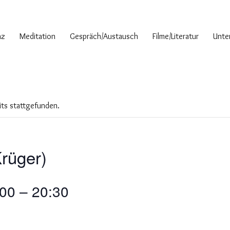
nz
Meditation
Gespräch/Austausch
Filme/Literatur
Unter
its stattgefunden.
Krüger)
:00
–
20:30